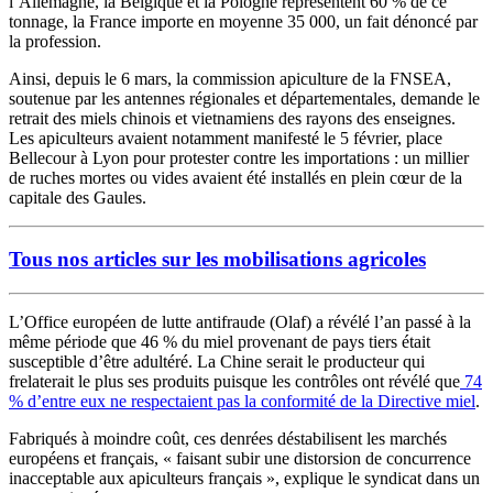
l’Allemagne, la Belgique et la Pologne représentent 60 % de ce
tonnage, la France importe en moyenne 35 000, un fait dénoncé par
la profession.
Ainsi, depuis le 6 mars, la commission apiculture de la FNSEA,
soutenue par les antennes régionales et départementales, demande le
retrait des miels chinois et vietnamiens des rayons des enseignes.
Les apiculteurs avaient notamment manifesté le 5 février, place
Bellecour à Lyon pour protester contre les importations : un millier
de ruches mortes ou vides avaient été installés en plein cœur de la
capitale des Gaules.
Tous nos articles sur les mobilisations agricoles
L’Office européen de lutte antifraude (Olaf) a révélé l’an passé à la
même période que 46 % du miel provenant de pays tiers était
susceptible d’être adultéré. La Chine serait le producteur qui
frelaterait le plus ses produits puisque les contrôles ont révélé que
74
% d’entre eux ne respectaient pas la conformité de la Directive miel
.
Fabriqués à moindre coût, ces denrées déstabilisent les marchés
européens et français, « faisant subir une distorsion de concurrence
inacceptable aux apiculteurs français », explique le syndicat dans un