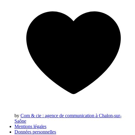
by
Com & cie
: agence de communication à Chalon-sur-
Saône
Mentions légales
Données personnelles