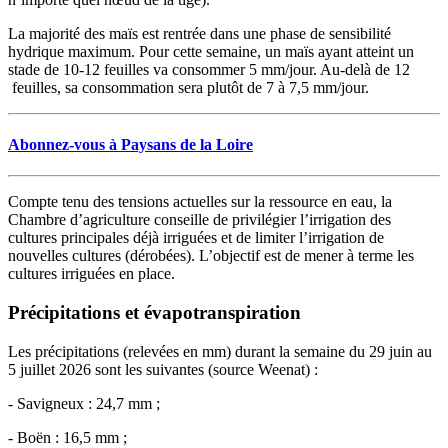
La majorité des maïs est rentrée dans une phase de sensibilité
hydrique maximum. Pour cette semaine, un maïs ayant atteint un
stade de 10-12 feuilles va consommer 5 mm/jour. Au-delà de 12
feuilles, sa consommation sera plutôt de 7 à 7,5 mm/jour.
Abonnez-vous à Paysans de la Loire
Compte tenu des tensions actuelles sur la ressource en eau, la
Chambre d’agriculture conseille de privilégier l’irrigation des
cultures principales déjà irriguées et de limiter l’irrigation de
nouvelles cultures (dérobées). L’objectif est de mener à terme les
cultures irriguées en place.
Précipitations et évapotranspiration
Les précipitations (relevées en mm) durant la semaine du 29 juin au
5 juillet 2026 sont les suivantes (source Weenat) :
- Savigneux : 24,7 mm ;
- Boën : 16,5 mm ;