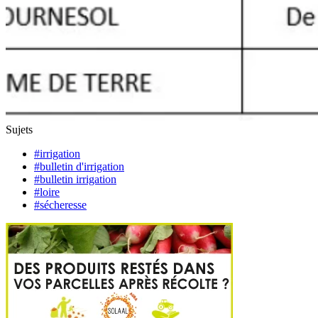
Sujets
#irrigation
#bulletin d'irrigation
#bulletin irrigation
#loire
#sécheresse