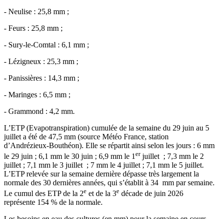
- Neulise : 25,8 mm ;
- Feurs : 25,8 mm ;
- Sury-le-Comtal : 6,1 mm ;
- Lézigneux : 25,3 mm ;
- Panissières : 14,3 mm ;
- Maringes : 6,5 mm ;
- Grammond : 4,2 mm.
L’ETP (Evapotranspiration) cumulée de la semaine du 29 juin au 5
juillet a été de 47,5 mm (source Météo France, station
d’Andrézieux-Bouthéon). Elle se répartit ainsi selon les jours : 6 mm
er
le 29 juin ; 6,1 mm le 30 juin ; 6,9 mm le 1
juillet ; 7,3 mm le 2
juillet ; 7,1 mm le 3 juillet ; 7 mm le 4 juillet ; 7,1 mm le 5 juillet.
L’ETP relevée sur la semaine dernière dépasse très largement la
normale des 30 dernières années, qui s’établit à 34 mm par semaine.
e
e
Le cumul des ETP de la 2
et de la 3
décade de juin 2026
représente 154 % de la normale.
Les besoins en eau des cultures (en mm) pour la semaine en cours