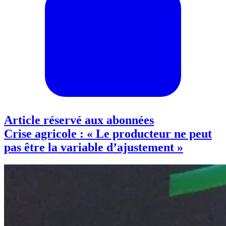
Article réservé aux abonnées
Crise agricole : « Le producteur ne peut
pas être la variable d’ajustement »