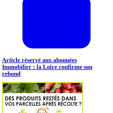
Article réservé aux abonnées
Immobilier : la Loire confirme son
rebond