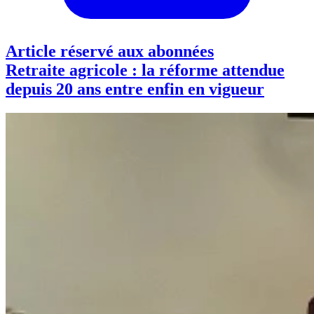
Article réservé aux abonnées
Retraite agricole : la réforme attendue
depuis 20 ans entre enfin en vigueur