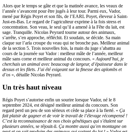
Alors que le temps se gâte et que la matinée avance, les veaux de
l’année s’avancent pour être jugés à leur tour. Parmi eux, Vador,
mené par Régis Poyet et son fils, de l’EARL Poyet, éleveur à Saint-
Just-en-Bas. Le regard de l’agriculteur exprime à la fois stress et
concentration. Son veau, le seul qu’il a amené à la Fête du lait, est
sage. Tranquille. Nicolas Peyrard tourne autour des animaux,
s’arrête, s’en approche, réfléchit. Et soudain, se décide. Sa main
claque sur l’arla croupe du veau qui ne bronche pas. Meilleur animal
de la section 5. Trois nouvelles fois, la main du juge s’abattra au
cours de la journée sur Vador : meilleur mâle de l’année, meilleur
mâle sans corne et meilleur animal du concours. «
Aujourd’hui, je
cherchais un animal avec beaucoup de largeur, d’épaisseur dans le
dessus et les filets. J’ai été exigeant sur la finesse des aplombs et
d’os
», détaille Nicolas Peyrard.
Un très haut niveau
Régis Poyet s’autorise enfin un sourire lorsque Vador, né le 8
septembre 2024, est désigné meilleur animal du concours. Son
regard perd un peu de son sérieux et cède sa place à la fierté. «
Ça
fait plaisir de gagner et de voir le travail de l’élevage récompensé !
C’est la reconnaissance de nos choix génétiques qui s’étalent sur
plusieurs années
, se réjouit-il.
Ça montre aussi qu’en montagne on
peut et on sait produire des animaux qui sortent du lot !
» Vador est