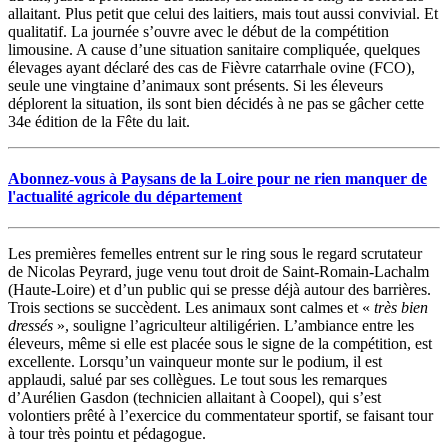
allaitant. Plus petit que celui des laitiers, mais tout aussi convivial. Et
qualitatif. La journée s’ouvre avec le début de la compétition
limousine. A cause d’une situation sanitaire compliquée, quelques
élevages ayant déclaré des cas de Fièvre catarrhale ovine (FCO),
seule une vingtaine d’animaux sont présents. Si les éleveurs
déplorent la situation, ils sont bien décidés à ne pas se gâcher cette
34e édition de la Fête du lait.
Abonnez-vous à Paysans de la Loire pour ne rien manquer de
l'actualité agricole du département
Les premières femelles entrent sur le ring sous le regard scrutateur
de Nicolas Peyrard, juge venu tout droit de Saint-Romain-Lachalm
(Haute-Loire) et d’un public qui se presse déjà autour des barrières.
Trois sections se succèdent. Les animaux sont calmes et «
très bien
dressés
», souligne l’agriculteur altiligérien. L’ambiance entre les
éleveurs, même si elle est placée sous le signe de la compétition, est
excellente. Lorsqu’un vainqueur monte sur le podium, il est
applaudi, salué par ses collègues. Le tout sous les remarques
d’Aurélien Gasdon (technicien allaitant à Coopel), qui s’est
volontiers prêté à l’exercice du commentateur sportif, se faisant tour
à tour très pointu et pédagogue.