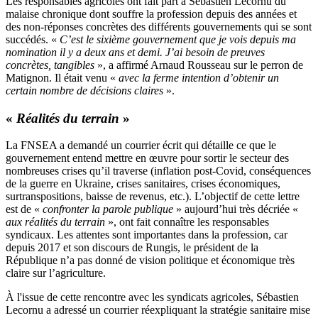
Les responsables agricoles ont fait part à Sébastien Lecornu du
malaise chronique dont souffre la profession depuis des années et
des non-réponses concrètes des différents gouvernements qui se sont
succédés. «
C’est le sixième gouvernement que je vois depuis ma
nomination il y a deux ans et demi. J’ai besoin de preuves
concrètes, tangibles
», a affirmé Arnaud Rousseau sur le perron de
Matignon. Il était venu «
avec la ferme intention d’obtenir un
certain nombre de décisions claires
».
«
Réalités du terrain
»
La FNSEA a demandé un courrier écrit qui détaille ce que le
gouvernement entend mettre en œuvre pour sortir le secteur des
nombreuses crises qu’il traverse (inflation post-Covid, conséquences
de la guerre en Ukraine, crises sanitaires, crises économiques,
surtranspositions, baisse de revenus, etc.). L’objectif de cette lettre
est de «
confronter la parole publique
» aujourd’hui très décriée «
aux réalités du terrain
», ont fait connaître les responsables
syndicaux. Les attentes sont importantes dans la profession, car
depuis 2017 et son discours de Rungis, le président de la
République n’a pas donné de vision politique et économique très
claire sur l’agriculture.
À l'issue de cette rencontre avec les syndicats agricoles, Sébastien
Lecornu a adressé un courrier réexpliquant la stratégie sanitaire mise