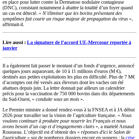
en place pour lutter contre la Dermatose nodulaire contagieuse
(DNC), consistant notamment à abattre la totalité d’un foyer quand
un cas est détecté. «
N’éliminer que les bovins présentant des
symptômes fait courir un risque majeur de propagation du virus
»,
affirmait-il.
Lire aussi :
La signature de l’accord UE-Mercosur reportée à
janvier
Il a également fait passer le montant d’un fonds d’urgence, annoncé
quelques jours auparavant, de 10 à 11 millions d'euros (M €),
destinés aux petites exploitations les plus en difficulté. Plus de 7 M€
d’acomptes ont été versés aux éleveurs dont les vaches ont été
abattues depuis juin. La lettre donnait par ailleurs un calendrier
précis pour la vaccination de 750 000 bovins dans dix départements
du Sud-Ouest, «
conduite sous un mois
».
Le Premier ministre a donné rendez-vous à la FNSEA et à JA début
2026 pour travailler sur la vision de l’agriculture française. «
Nous
voulons continuer à produire pour nourrir les Français et nous
avons besoin d’un cap et d’engagements clairs
», a martelé Arnaud
Rousseau. L’objectif est d’obtenir des «
réponses d'ici le Salon de
l'agriculture
» sur de nombreux dossiers encore en suspens : la
crise