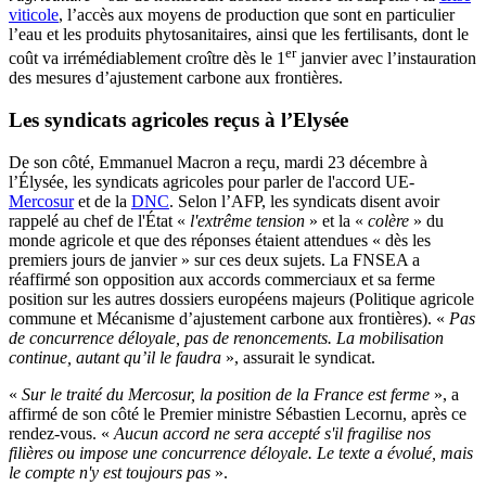
viticole
, l’accès aux moyens de production que sont en particulier
l’eau et les produits phytosanitaires, ainsi que les fertilisants, dont le
er
coût va irrémédiablement croître dès le 1
janvier avec l’instauration
des mesures d’ajustement carbone aux frontières.
Les syndicats agricoles reçus à l’Elysée
De son côté, Emmanuel Macron a reçu, mardi 23 décembre à
l’Élysée, les syndicats agricoles pour parler de l'accord UE-
Mercosur
et de la
DNC
. Selon l’AFP, les syndicats disent avoir
rappelé au chef de l'État «
l'extrême tension
» et la «
colère
» du
monde agricole et que des réponses étaient attendues « dès les
premiers jours de janvier » sur ces deux sujets. La FNSEA a
réaffirmé son opposition aux accords commerciaux et sa ferme
position sur les autres dossiers européens majeurs (Politique agricole
commune et Mécanisme d’ajustement carbone aux frontières). «
Pas
de concurrence déloyale, pas de renoncements. La mobilisation
continue, autant qu’il le faudra
», assurait le syndicat.
«
Sur le traité du Mercosur, la position de la France est ferme
», a
affirmé de son côté le Premier ministre Sébastien Lecornu, après ce
rendez-vous. «
Aucun accord ne sera accepté s'il fragilise nos
filières ou impose une concurrence déloyale. Le texte a évolué, mais
le compte n'y est toujours pas
».