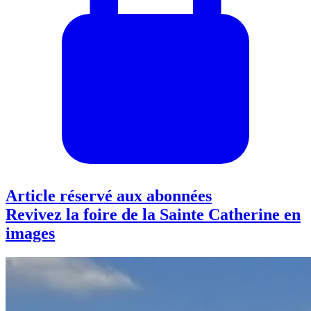
Article réservé aux abonnées
Revivez la foire de la Sainte Catherine en
images