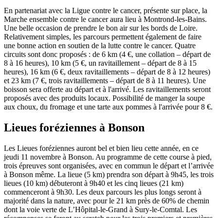
En partenariat avec la Ligue contre le cancer, présente sur place, la
Marche ensemble contre le cancer aura lieu à Montrond-les-Bains.
Une belle occasion de prendre le bon air sur les bords de Loire.
Relativement simples, les parcours permettent également de faire
une bonne action en soutien de la lutte contre le cancer. Quatre
circuits sont donc proposés : de 6 km (4 €, une collation – départ de
8 à 16 heures), 10 km (5 €, un ravitaillement – départ de 8 à 15
heures), 16 km (6 €, deux ravitaillements – départ de 8 à 12 heures)
et 23 km (7 €, trois ravitaillements – départ de 8 à 11 heures). Une
boisson sera offerte au départ et à l'arrivé. Les ravitaillements seront
proposés avec des produits locaux. Possibilité de manger la soupe
aux choux, du fromage et une tarte aux pommes à l'arrivée pour 8 €.
Lieues foréziennes à Bonson
Les Lieues foréziennes auront bel et bien lieu cette année, en ce
jeudi 11 novembre à Bonson. Au programme de cette course à pied,
trois épreuves sont organisées, avec en commun le départ et l’arrivée
à Bonson même. La lieue (5 km) prendra son départ à 9h45, les trois
lieues (10 km) débuteront à 9h40 et les cinq lieues (21 km)
commenceront à 9h30. Les deux parcours les plus longs seront à
majorité dans la nature, avec pour le 21 km près de 60% de chemin
dont la voie verte de L’Hôpital-le-Grand à Sury-le-Comtal. Les